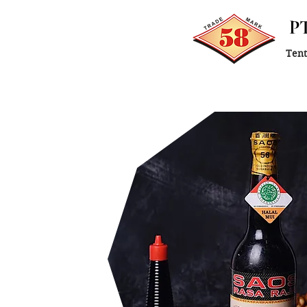
P
Ten