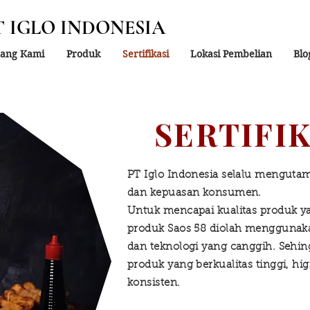
T IGLO INDONESIA
tang Kami
Produk
Sertifikasi
Lokasi Pembelian
Blo
SERTIFIK
PT Iglo Indonesia selalu mengutam
dan kepuasan konsumen.
Untuk mencapai kualitas produk ya
produk Saos 58 diolah menggunaka
dan teknologi yang canggih. Sehi
produk yang berkualitas tinggi, hig
konsisten.