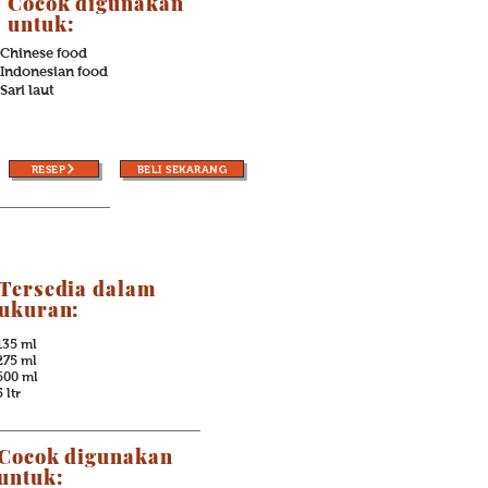
Cocok digunakan
untuk:
Chinese food
Indonesian food
Sari laut
RESEP
BELI SEKARANG
Tersedia dalam
ukuran:
135 ml
275 ml
600 ml
5 ltr
Cocok digunakan
untuk: