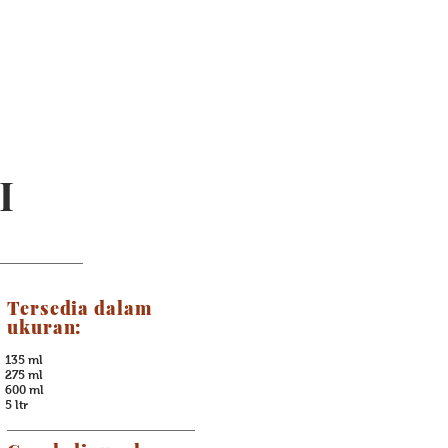
I
Tersedia dalam
ukuran:
135 ml
275 ml
600 ml
5 ltr